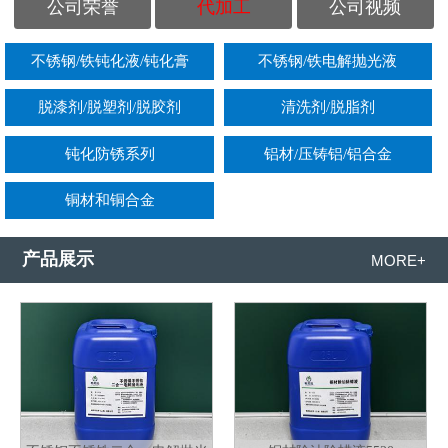
公司荣誉
代加工
公司视频
不锈钢/铁钝化液/钝化膏
不锈钢/铁电解抛光液
脱漆剂/脱塑剂/脱胶剂
清洗剂/脱脂剂
钝化防锈系列
铝材/压铸铝/铝合金
铜材和铜合金
产品展示
MORE+