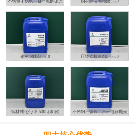
不锈钢不锈铁二合一电解抛光
铜材除油除蜡液5520
液G320
铜材封闭剂5510
压铸铝拉白剂L-6620
铜材钝化剂CP-530L(浓缩)
不锈钢不锈铁二合一电解抛光
液