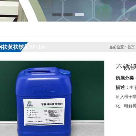
祛黄祛锈剂SP-360
当前位置：首页 >
不锈钢
所属分类
描述：
由
吊入槽子
化、电解