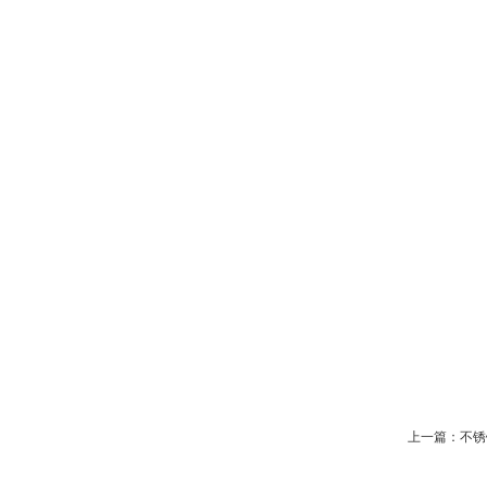
液
不锈钢不锈铁二合一电解抛光
液G320
上一篇：
不锈