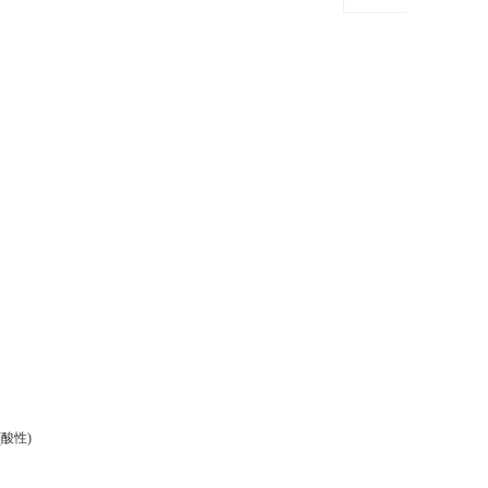
液G320
(酸性)