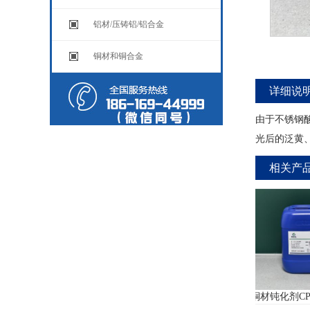
铝材/压铸铝/铝合金
铜材和铜合金
详细说
由于不锈钢
光后的泛黄
相关产
不锈钢不锈铁二合一电解抛光
铜材钝化剂CP-530L(