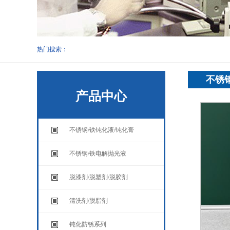
热门搜索：
不锈钢
产品中心
不锈钢/铁钝化液/钝化膏
不锈钢/铁电解抛光液
脱漆剂/脱塑剂/脱胶剂
清洗剂/脱脂剂
钝化防锈系列