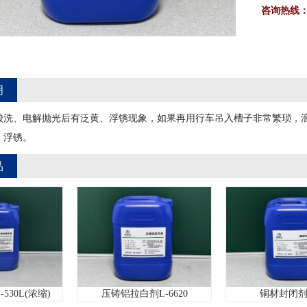
咨询热线
明
酸洗、电解抛光后有泛黄、浮锈现象，如果再用行车吊入槽子非常繁琐，
、浮锈。
品
浓缩)
压铸铝拉白剂L-6620
铜材封闭剂5510