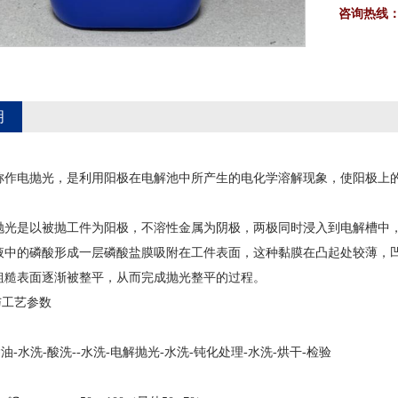
咨询热线
明
称作电抛光，是利用阳极在电解池中所产生的电化学溶解现象，使阳极上
抛光是以被抛工件为阳极，不溶性金属为阴极，两极同时浸入到电解槽中
液中的磷酸形成一层磷酸盐膜吸附在工件表面，这种黏膜在凸起处较薄，
粗糙表面逐渐被整平，从而完成抛光整平的过程。
与工艺参数
除油-水洗-酸洗--水洗-电解抛光-水洗-钝化处理-水洗-烘干-检验