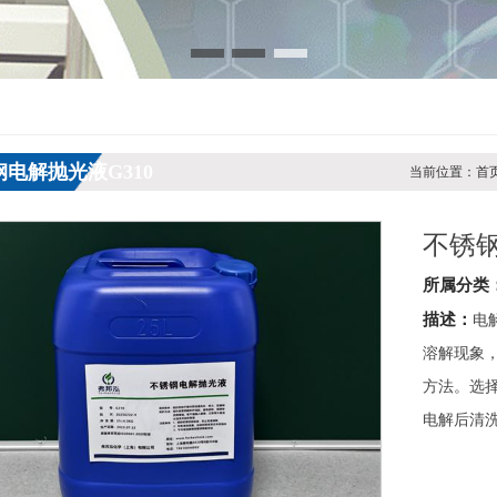
电解抛光液G310
当前位置：首页 
不锈钢
所属分类
描述：
电
溶解现象
方法。选
电解后清