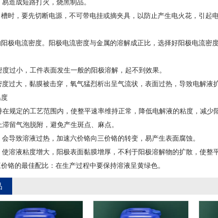
小，易造成短路打火，烧黑制品。
进出槽时，要先切断电源，不可带电挂或摘夹具，以防止产生电火花，引起
适的阳极电流密度。阳极电流密度与金属的溶解成正比，选择好阳极电流密
流密度过小，工件表面发生一般的阳极溶解，起不到效果。
流密度过大，黏膜被击穿，氧气猛烈析出呈气流状，表面过热，导致电解液
温度
维持在规定的工艺范围内，使整平速率维持正常，降低电解液的粘度，减少
上滞留气泡脱附，避免产生斑点、麻点。
高，会导致溶液过热，加速六价铬向三价铬的转变，易产生表面腐蚀。
低，使溶液粘度增大，阳极表面黏膜增厚，不利于阳极溶解物的扩散，使整
和三价铬的最佳配比：在生产过程中要保持溶液呈黄绿色。
品