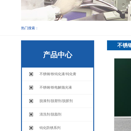
热门搜索：
不锈钢
产品中心
不锈钢/铁钝化液/钝化膏
不锈钢/铁电解抛光液
脱漆剂/脱塑剂/脱胶剂
清洗剂/脱脂剂
钝化防锈系列