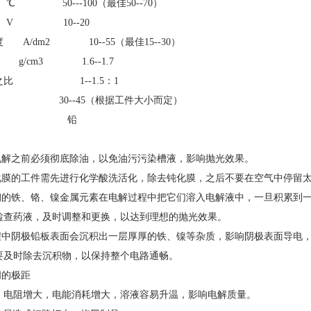
0---100（最佳50--70）
10--20
度
A/dm2 10--55（最佳15--30）
g/cm3 1.6--1.7
之比
1--1.5：1
--45（根据工件大小而定）
铅
在电解之前必须彻底除油，以免油污污染槽液，影响抛光效果。
钝化膜的工件需先进行化学酸洗活化，除去钝化膜，之后不要在空气中停留
锈钢的铁、铬、镍金属元素在电解过程中把它们溶入电解液中，一旦积累到
检查药液，及时调整和更换，以达到理想的抛光效果。
过程中阴极铅板表面会沉积出一层厚厚的铁、镍等杂质，影响阴极表面导电
要及时除去沉积物，以保持整个电路通畅。
间的极距
大，电阻增大，电能消耗增大，溶液容易升温，影响电解质量。