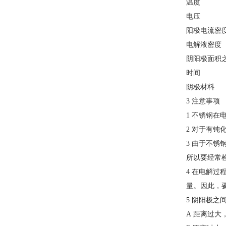
温度
℃ 5
电压
V 
阳极电流密
电解液密度
阴阳极面积
时间
30
阴极材料
3 注意事项
1 不锈钢
2 对于有
3 由于不
所以要经常
4 在电解
量。因此，
5 阴阳极之
A 距离过