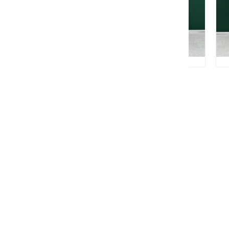
拉白剂L-6620
铜材封闭剂5510
铜材除油