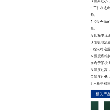
B 距离过
6 工件在
炸。
7 控制合
量。
A 阳极电
B 阳极电
8 控制槽液
A 温度应
有利于阳极
B 温度过
C 温度过
9 六价铬
相关产