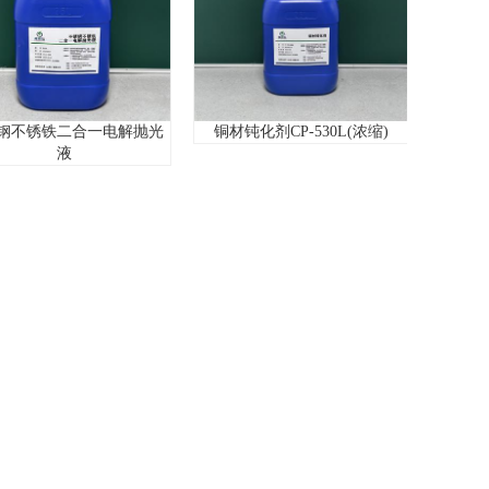
二合一电解抛光
铜材钝化剂CP-530L(浓缩)
压铸铝拉白剂L
液