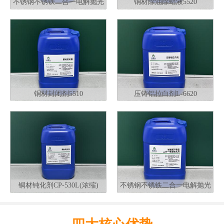
不锈钢不锈铁二合一电解抛光
铜材除油除蜡液5520
液G320
铜材封闭剂5510
压铸铝拉白剂L-6620
铜材钝化剂CP-530L(浓缩)
不锈钢不锈铁二合一电解抛光
液