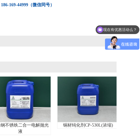
：
186-169-44999（微信同号）
现在有优惠活动么？
铁二合一电解抛光
铜材钝化剂CP-530L(浓缩)
压铸铝拉白
液