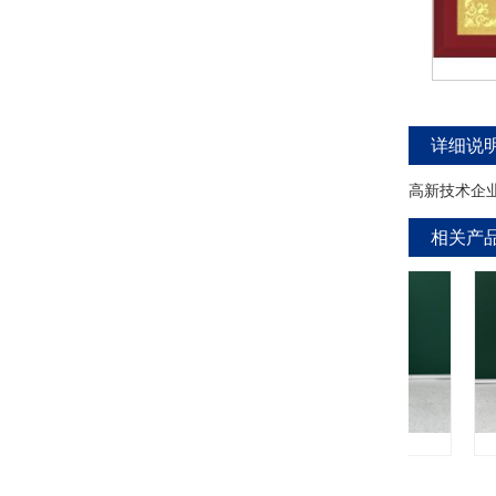
详细说
高新技术企
相关产
铸铝拉白剂L-6620
铜材封闭剂5510
铜材