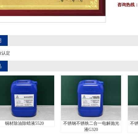
咨询热线
明
业认定
品
不锈钢不锈
除油除蜡液5520
不锈钢不锈铁二合一电解抛光
液G320