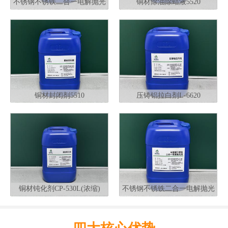
不锈钢不锈铁二合一电解抛光
铜材除油除蜡液5520
液G320
铜材封闭剂5510
压铸铝拉白剂L-6620
铜材钝化剂CP-530L(浓缩)
不锈钢不锈铁二合一电解抛光
液