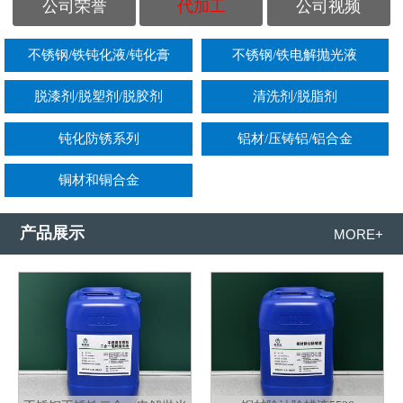
公司荣誉
代加工
公司视频
不锈钢/铁钝化液/钝化膏
不锈钢/铁电解抛光液
脱漆剂/脱塑剂/脱胶剂
清洗剂/脱脂剂
钝化防锈系列
铝材/压铸铝/铝合金
铜材和铜合金
产品展示
MORE+