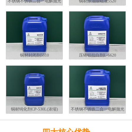
不锈钢不锈铁二合一电解抛光
铜材除油除蜡液5520
液G320
铜材封闭剂5510
压铸铝拉白剂L-6620
铜材钝化剂CP-530L(浓缩)
不锈钢不锈铁二合一电解抛光
液