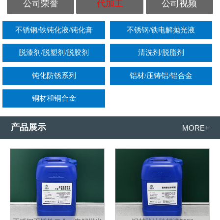
公司荣誉
代加工
公司视频
不锈钢/铁钝化液/钝化膏
不锈钢/铁电解抛光液
脱漆剂/脱塑剂/脱胶剂
清洗剂/脱脂剂
钝化防锈系列
铝材/压铸铝/铝合金
铜材和铜合金
产品展示
MORE+