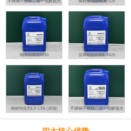
不锈钢不锈铁二合一电解抛光
铜材除油除蜡液5520
液G320
铜材封闭剂5510
压铸铝拉白剂L-6620
铜材钝化剂CP-530L(浓缩)
不锈钢不锈铁二合一电解抛光
液