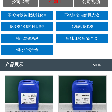
公司荣誉
代加工
公司视频
不锈钢/铁钝化液/钝化膏
不锈钢/铁电解抛光液
脱漆剂/脱塑剂/脱胶剂
清洗剂/脱脂剂
钝化防锈系列
铝材/压铸铝/铝合金
铜材和铜合金
产品展示
MORE+