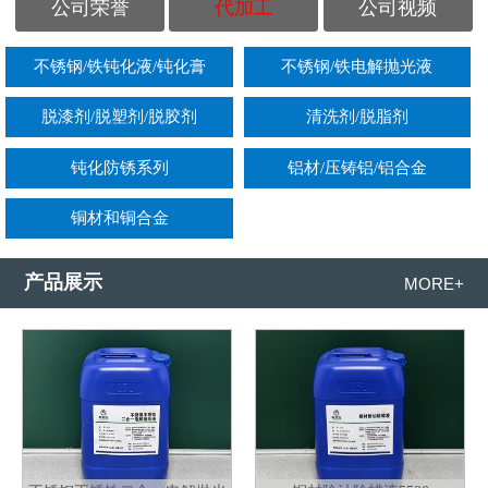
公司荣誉
代加工
公司视频
不锈钢/铁钝化液/钝化膏
不锈钢/铁电解抛光液
脱漆剂/脱塑剂/脱胶剂
清洗剂/脱脂剂
钝化防锈系列
铝材/压铸铝/铝合金
铜材和铜合金
产品展示
MORE+