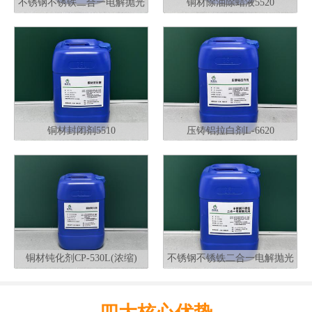
不锈钢不锈铁二合一电解抛光
铜材除油除蜡液5520
液G320
铜材封闭剂5510
压铸铝拉白剂L-6620
铜材钝化剂CP-530L(浓缩)
不锈钢不锈铁二合一电解抛光
液