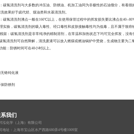
好：碳氢清洗剂与大多数的冲压油、防锈油、机加工油同为非极性的石油馏分，有着很
清洗效果好于卤代烃、煤油类和水基清洗剂。
：碳氢清洗剂沸点一般在160℃以上，在使用保管过程中的挥发损失要比沸点在40--
毒理实验，碳氢清洗剂的吸入毒性、经口毒性和皮肤接触毒性均为低毒，且不属于致癌
无残留：碳氢清洗剂是非常纯净的精制溶剂，在常温和加热状态下均可完全挥发，没有
：碳氢清洗剂可自然降解，清洗废液可以放入燃煤或燃油锅炉中焚烧，生成物主要为二
功能：防锈时间可在48小时以上。
钢无铬钝化液
环保防锈剂
联系我们
邦泓化学（上海）有限公司
司地址：上海市宝山区水产西路680弄4号楼1009室