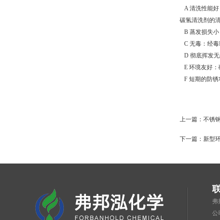
A 清洗性能
碳氢清洗剂的
B 蒸发损失小
C 无毒：经
D 彻底挥发
E 环境友好
F 短期的防锈
上一篇：
不锈
下一篇：
新型
弗
公