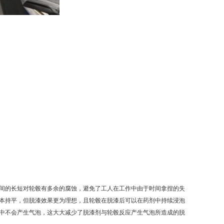
间的长短对轮毂有多余的腐蚀，避免了工人在工作中由于时间拿捏的失
本持平，但脱漆效果更为理想，且轮毂在脱漆后可以在药剂中持续浸泡
中不会产生气泡，这大大减少了脱漆剂与轮毂反应产生气泡所造成的脱