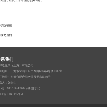
发问题，以及工作环境的恶劣问题。
环保防锈剂
更晚之后的
联系我们
邦泓化学（上海）有限公司
司地址：上海市宝山区水产西路680弄4号楼1009室
厂地址 : 安徽合肥庐阳产业园天水路10号
系人：张先生
 机：186-169-44999（微信同号）
CP备19047195号-1