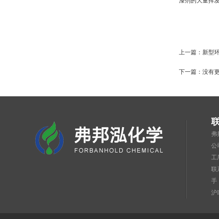
漆剂的大量挥
上一篇：
新型
下一篇：没有
弗
公
工
联
手
沪I