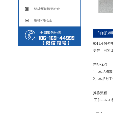
铝材/压铸铝/铝合金
铜材和铜合金
详细说
6611环
更佳，可将
产品优点：
1、本品槽
2、本品对
操作流程：
工件---66