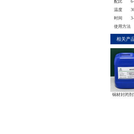
配比 6--
温度 30---
时间 3--
使用方法 
相关产
浓缩)
压铸铝拉白剂L-6620
铜材封闭剂5510