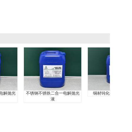
不锈钢不锈铁二合一电解抛光
光
铜材钝化剂CP-530L(浓缩)
液