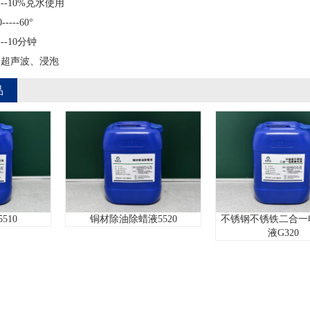
-10%兑水使用
--60°
-10分钟
超声波、浸泡
品
铜材除油除蜡液5520
不锈钢不锈铁二合一电解抛
液G320