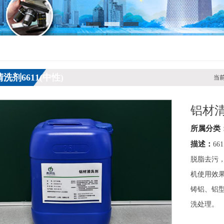
洗剂6611(中性)
当前
铝材清
所属分类
描述：
6
脱脂去污
机使用效
铸铝、铝
洗处理。