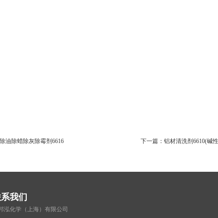
除油除蜡除灰除霉剂6616
下一篇：
铝材清洗剂6610(碱性
联系我们
邦泓化学（上海）有限公司