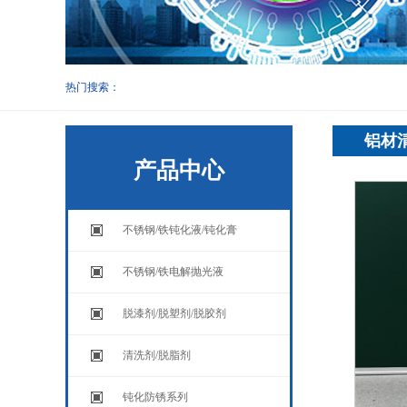
热门搜索：
铝材清
产品中心
不锈钢/铁钝化液/钝化膏
不锈钢/铁电解抛光液
脱漆剂/脱塑剂/脱胶剂
清洗剂/脱脂剂
钝化防锈系列