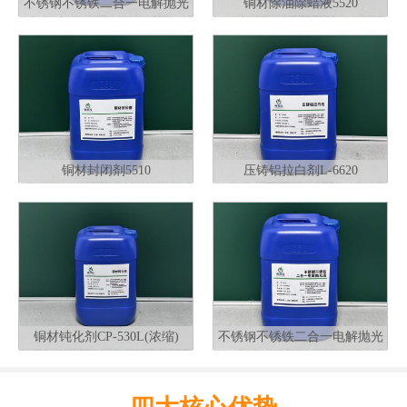
不锈钢不锈铁二合一电解抛光
铜材除油除蜡液5520
液G320
铜材封闭剂5510
压铸铝拉白剂L-6620
铜材钝化剂CP-530L(浓缩)
不锈钢不锈铁二合一电解抛光
液