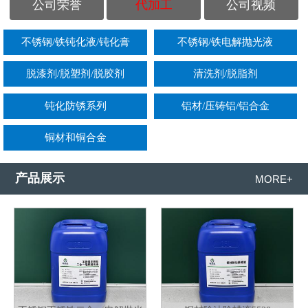
公司荣誉
代加工
公司视频
不锈钢/铁钝化液/钝化膏
不锈钢/铁电解抛光液
脱漆剂/脱塑剂/脱胶剂
清洗剂/脱脂剂
钝化防锈系列
铝材/压铸铝/铝合金
铜材和铜合金
产品展示
MORE+