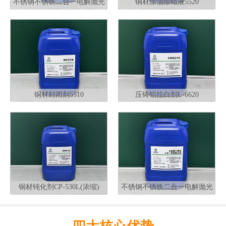
不锈钢不锈铁二合一电解抛光
铜材除油除蜡液5520
液G320
铜材封闭剂5510
压铸铝拉白剂L-6620
铜材钝化剂CP-530L(浓缩)
不锈钢不锈铁二合一电解抛光
液