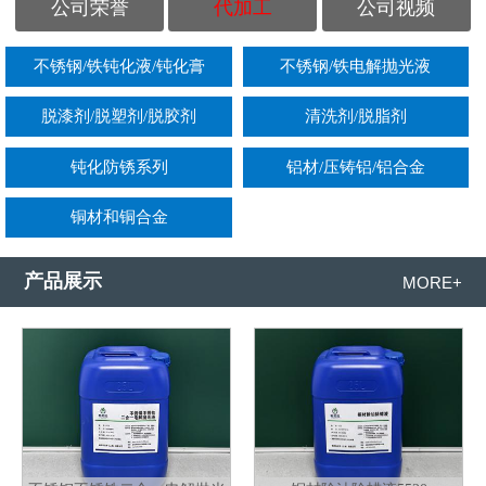
公司荣誉
代加工
公司视频
不锈钢/铁钝化液/钝化膏
不锈钢/铁电解抛光液
脱漆剂/脱塑剂/脱胶剂
清洗剂/脱脂剂
钝化防锈系列
铝材/压铸铝/铝合金
铜材和铜合金
产品展示
MORE+