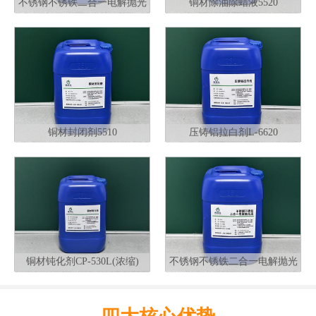
不锈钢不锈铁二合一电解抛光
铜材除油除蜡液5520
液G320
铜材封闭剂5510
压铸铝拉白剂L-6620
铜材钝化剂CP-530L(浓缩)
不锈钢不锈铁二合一电解抛光
液