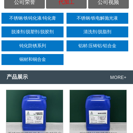
公司荣誉
代加工
公司视频
不锈钢/铁钝化液/钝化膏
不锈钢/铁电解抛光液
脱漆剂/脱塑剂/脱胶剂
清洗剂/脱脂剂
钝化防锈系列
铝材/压铸铝/铝合金
铜材和铜合金
产品展示
MORE+