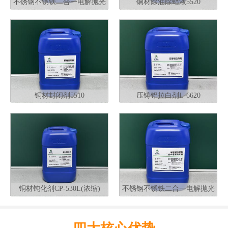
不锈钢不锈铁二合一电解抛光
铜材除油除蜡液5520
液G320
铜材封闭剂5510
压铸铝拉白剂L-6620
铜材钝化剂CP-530L(浓缩)
不锈钢不锈铁二合一电解抛光
液