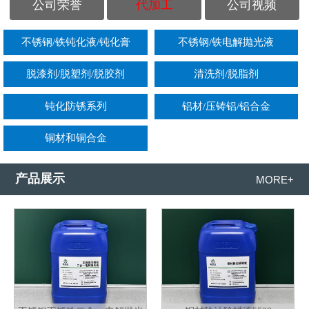
公司荣誉
代加工
公司视频
不锈钢/铁钝化液/钝化膏
不锈钢/铁电解抛光液
脱漆剂/脱塑剂/脱胶剂
清洗剂/脱脂剂
钝化防锈系列
铝材/压铸铝/铝合金
铜材和铜合金
产品展示
MORE+