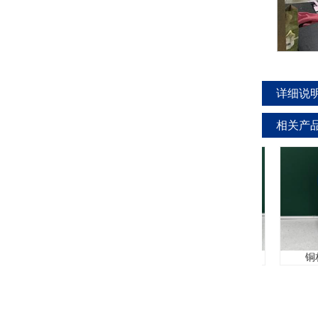
详细说
相关产
白剂L-6620
铜材封闭剂5510
铜材除油除