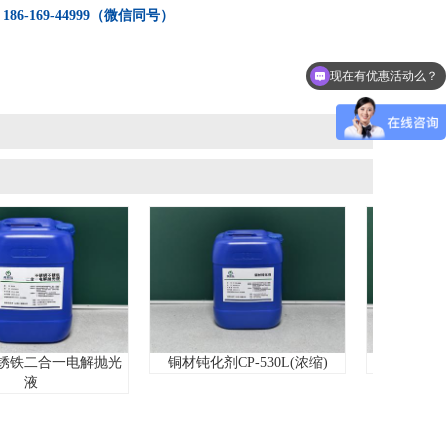
：
186-169-44999（微信同号）
现在有优惠活动么？
合一电解抛光
铜材钝化剂CP-530L(浓缩)
压铸铝拉白剂L-