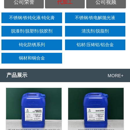
公司荣誉
代加工
公司视频
不锈钢/铁钝化液/钝化膏
不锈钢/铁电解抛光液
脱漆剂/脱塑剂/脱胶剂
清洗剂/脱脂剂
钝化防锈系列
铝材/压铸铝/铝合金
铜材和铜合金
产品展示
MORE+