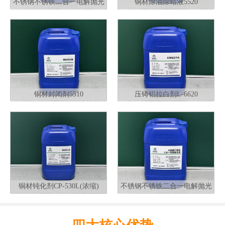
不锈钢不锈铁二合一电解抛光
铜材除油除蜡液5520
液G320
铜材封闭剂5510
压铸铝拉白剂L-6620
铜材钝化剂CP-530L(浓缩)
不锈钢不锈铁二合一电解抛光
液