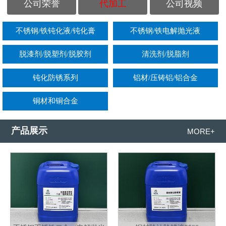
公司荣誉
代加工
公司视频
不锈钢/铁钝化液/钝化膏
不锈钢/铁电解抛光液
脱漆剂/脱塑剂/脱胶剂
清洗剂/脱脂剂
钝化防锈系列
铝材/压铸铝/铝合金
铜材和铜合金
产品展示
MORE+